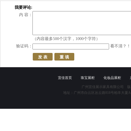
我要评论:
内 容：
（内容最多500个汉字，1000个字符）
验证码：
看不清？！
宜佳首页
珠宝展柜
化妆品展柜
广州宜佳展示家具有限公司 版
地址：广州市白云区丛云路818号柏丰大厦A618 咨