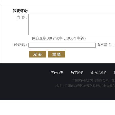
我要评论:
内 容：
（内容最多500个汉字，1000个字符）
验证码：
看不清？！
宜佳首页
珠宝展柜
化妆品展柜
广州宜佳展示家具有限公司 版
地址：广州市白云区丛云路818号柏丰大厦A618 咨