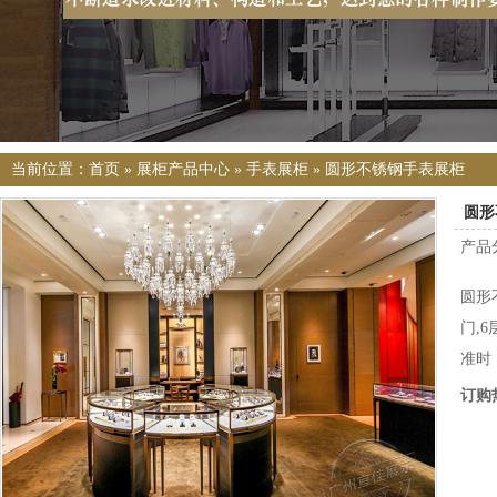
当前位置：
首页
»
展柜产品中心
»
手表展柜
»
圆形不锈钢手表展柜
圆形
产品
圆形
门,
准时
订购