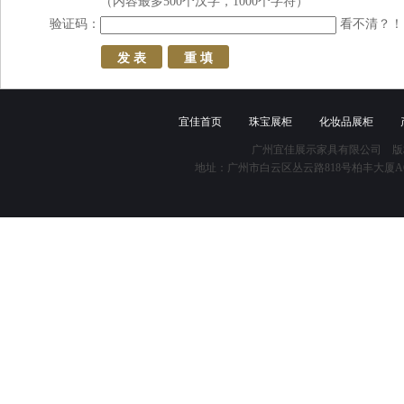
（内容最多500个汉字，1000个字符）
验证码：
看不清？！
宜佳首页
珠宝展柜
化妆品展柜
广州宜佳展示家具有限公司 版
地址：广州市白云区丛云路818号柏丰大厦A618 咨