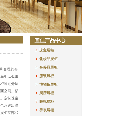
宜佳产品中心
珠宝展柜
化妆品展柜
奢侈品展柜
计和合理的布
服装展柜
。岛柜以弧形
壁柜通过分层
博物馆展柜
墙面空间。部
展厅展柜
品。定制珠宝
眼镜展柜
木色营造出温
手表展柜
于展柜底部和